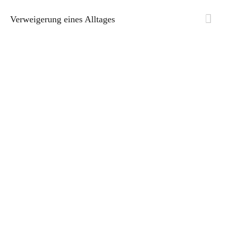
Verweigerung eines Alltages
Zum Hauptinhalt springen
tage wie dieser