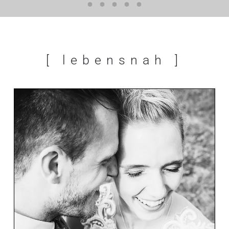
[ news &letter ]
[ lebensnah ]
[ kreativ ]
[ weltoffen ]
[ alternativ ]
[ lebensnah ]