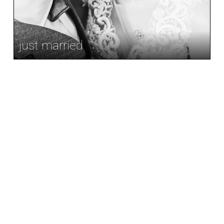
just married
geist
[ kreativ ]
alter
objektive
[ weltoffen ]
wunschtage